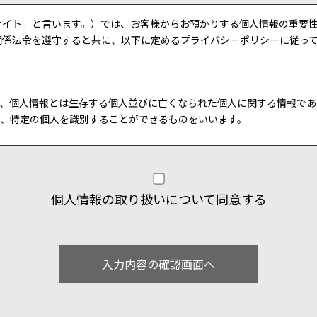
サイト」と言います。）では、お客様からお預かりする個人情報の重要
関係法令を遵守すると共に、以下に定めるプライバシーポリシーに従っ
、個人情報とは生存する個人並びに亡くなられた個人に関する情報であ
、特定の個人を識別することができるものをいいます。
は、不正アクセス、紛失、漏えい等が起こらないよう、慎重かつ適切に
個人情報の取り扱いについて同意する
い合わせや商品・サービスへのお申し込み等を通じて、お客様の氏名、
いただく場合があります。
のために、適正に利用するものと致します。
サービス等の提供
ミナー・イベントの案内